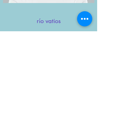
río vatios
Representante de Servicio al Cliente
River Watts es una parte esencial del equipo y
ha estado con el Centro de Defensa de la
Familia del Condado de Cobb desde el
principio. Como nuestro representante de
atención al cliente, han trabajado y ayudado a
innumerables clientes para garantizar su
completa satisfacción.
Ponerse en contacto
SALIDA RÁPIDA